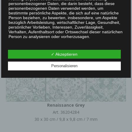
personenbezogener Daten, die darin besteht, dass diese
personenbezogenen Daten verwendet werden, um
bestimmte persönliche Aspekte, die sich auf eine natürliche
Person beziehen, zu bewerten, insbesondere, um Aspekte
bezüglich Arbeitsleistung, wirtschaftlicher Lage, Gesundheit,
persönlicher Vorlieben, Interessen, Zuverlässigkeit,
Verhalten, Aufenthaltsort oder Ortswechsel dieser natürlichen
Person zu analysieren oder vorherzusagen.
f) Pseudonymisierung
✓ Akzeptieren
Personalisieren
Pseudonymisierung ist die Verarbeitung personenbezogener
Daten in einer Weise, auf welche die personenbezogenen
Daten ohne Hinzuziehung zusätzlicher Informationen nicht
mehr einer spezifischen betroffenen Person zugeordnet
werden können, sofern diese zusätzlichen Informationen
gesondert aufbewahrt werden und technischen und
organisatorischen Maßnahmen unterliegen, die
gewährleisten, dass die personenbezogenen Daten nicht
einer identifizierten oder identifizierbaren natürlichen Person
Renaissance Grey
zugewiesen werden.
Art. 36204284
30 x 30 cm / 9,8 x 9,8 cm / 7 mm
g) Verantwortlicher oder für die Verarbeitung
Verantwortlicher