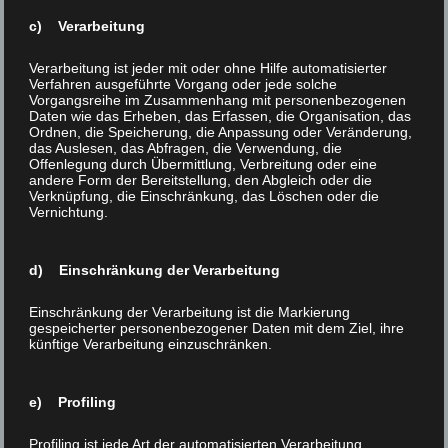
c) Verarbeitung
Verarbeitung ist jeder mit oder ohne Hilfe automatisierter
Verfahren ausgeführte Vorgang oder jede solche
Vorgangsreihe im Zusammenhang mit personenbezogenen
Daten wie das Erheben, das Erfassen, die Organisation, das
Ordnen, die Speicherung, die Anpassung oder Veränderung,
das Auslesen, das Abfragen, die Verwendung, die
Offenlegung durch Übermittlung, Verbreitung oder eine
andere Form der Bereitstellung, den Abgleich oder die
Verknüpfung, die Einschränkung, das Löschen oder die
Vernichtung.
d) Einschränkung der Verarbeitung
Einschränkung der Verarbeitung ist die Markierung
Renaissance Grey Mix
gespeicherter personenbezogener Daten mit dem Ziel, ihre
künftige Verarbeitung einzuschränken.
Art. 36192284
30 x 30 cm / 9,8 x 9,8 cm / 7 mm
e) Profiling
Profiling ist jede Art der automatisierten Verarbeitung