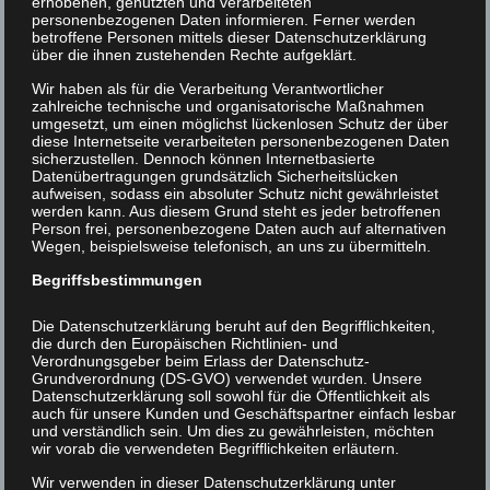
erhobenen, genutzten und verarbeiteten
personenbezogenen Daten informieren. Ferner werden
betroffene Personen mittels dieser Datenschutzerklärung
über die ihnen zustehenden Rechte aufgeklärt.
Wir haben als für die Verarbeitung Verantwortlicher
zahlreiche technische und organisatorische Maßnahmen
umgesetzt, um einen möglichst lückenlosen Schutz der über
diese Internetseite verarbeiteten personenbezogenen Daten
sicherzustellen. Dennoch können Internetbasierte
Datenübertragungen grundsätzlich Sicherheitslücken
aufweisen, sodass ein absoluter Schutz nicht gewährleistet
werden kann. Aus diesem Grund steht es jeder betroffenen
Person frei, personenbezogene Daten auch auf alternativen
Wegen, beispielsweise telefonisch, an uns zu übermitteln.
Begriffsbestimmungen
Renaissance Blue Mix
Art. 3627284
Die Datenschutzerklärung beruht auf den Begrifflichkeiten,
30 x 30 cm / 9,8 x 9,8 cm / 7 mm
die durch den Europäischen Richtlinien- und
Verordnungsgeber beim Erlass der Datenschutz-
Grundverordnung (DS-GVO) verwendet wurden. Unsere
Datenschutzerklärung soll sowohl für die Öffentlichkeit als
auch für unsere Kunden und Geschäftspartner einfach lesbar
und verständlich sein. Um dies zu gewährleisten, möchten
wir vorab die verwendeten Begrifflichkeiten erläutern.
Wir verwenden in dieser Datenschutzerklärung unter