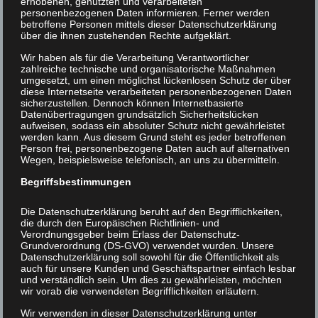
erhobenen, genutzten und verarbeiteten
personenbezogenen Daten informieren. Ferner werden
betroffene Personen mittels dieser Datenschutzerklärung
über die ihnen zustehenden Rechte aufgeklärt.
Wir haben als für die Verarbeitung Verantwortlicher
zahlreiche technische und organisatorische Maßnahmen
umgesetzt, um einen möglichst lückenlosen Schutz der über
diese Internetseite verarbeiteten personenbezogenen Daten
sicherzustellen. Dennoch können Internetbasierte
Datenübertragungen grundsätzlich Sicherheitslücken
aufweisen, sodass ein absoluter Schutz nicht gewährleistet
werden kann. Aus diesem Grund steht es jeder betroffenen
Person frei, personenbezogene Daten auch auf alternativen
Wegen, beispielsweise telefonisch, an uns zu übermitteln.
Begriffsbestimmungen
Fresco Grey
Art. 382041183
Die Datenschutzerklärung beruht auf den Begrifflichkeiten,
29 x 29 cm / 7,1 x 7,1 cm / 10 mm
die durch den Europäischen Richtlinien- und
Verordnungsgeber beim Erlass der Datenschutz-
Grundverordnung (DS-GVO) verwendet wurden. Unsere
Datenschutzerklärung soll sowohl für die Öffentlichkeit als
auch für unsere Kunden und Geschäftspartner einfach lesbar
und verständlich sein. Um dies zu gewährleisten, möchten
wir vorab die verwendeten Begrifflichkeiten erläutern.
Wir verwenden in dieser Datenschutzerklärung unter